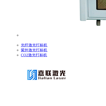
光纤激光打标机
紫外激光打标机
CO2激光打标机