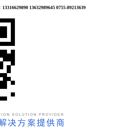
：
13316629890 13632989645 0755-89213639