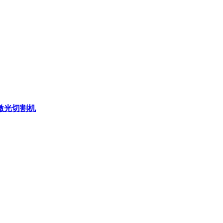
激光切割机